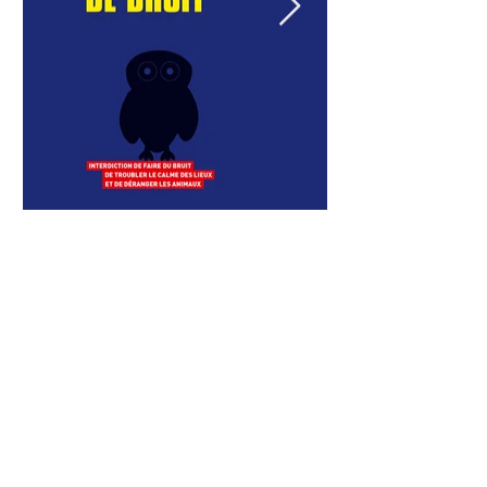
MOTS RELIÉS
Des péripéties littéraires
ponctuent la route de
La distillerie
de m
ots.
Du livre
d
'art à la fiction,
la plume trempée
dans l'encre maltée
explore toute contrée