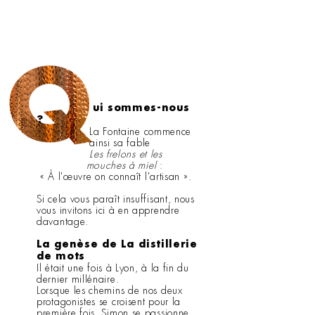
ui sommes-nous
?
La Fontaine commence
ainsi sa fable
Les frelons et les
mouches à miel
:
« À l'œuvre on connaît l'artisan ».
Si cela vous paraît insuffisant, nous
vous
invitons ici à en apprendre
davantage.
La genèse de La distillerie
de mots
Il était une fois à Lyon, à la fin du
dernier millénaire.
Lorsque les chemins de nos deux
protagonistes se croisent
pour la
première fois, Simon se passionne